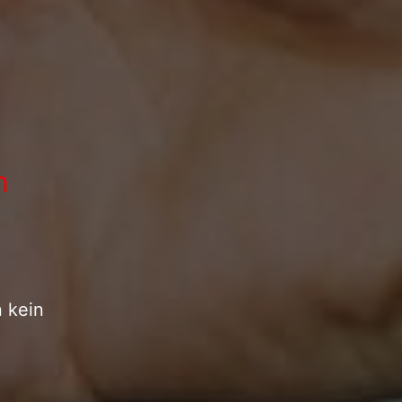
n
n kein